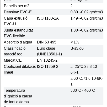
Panells per m2
2
Densitat: PVC-E
0,80+-0,02 grs/cm3
Capa extrusió
ISO 1183-1A
1,49+-0,02 grs/cm3
PVC-U
Junta estanquitat
1,30+-0,02 grs/cm3
PVC flexible
Absorció d'aigua
DIN 53 495
< 1%
Classificació
Euro clase
B-s3,d0
reacció foc
(UNE13501-1)
Marcat CE
EN 13245-2
Coeficient dilatació
ISO 11359-2
a -25ºC,28,8 10-
lineal
6K-1
a 60ºC,71,6 10-6K-
1
Temperatura
330ºC - 400ºC
d'ignició a causa
de font externa