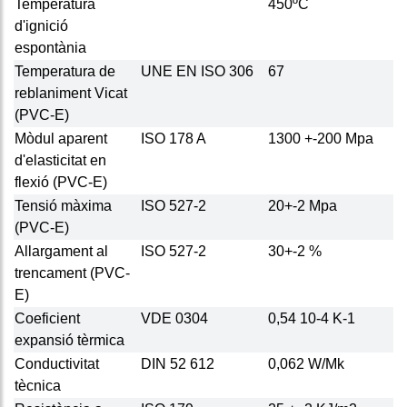
Temperatura
450ºC
d'ignició
espontània
Temperatura de
UNE EN ISO 306
67
reblaniment Vicat
(PVC-E)
Mòdul aparent
ISO 178 A
1300 +-200 Mpa
d'elasticitat en
flexió (PVC-E)
Tensió màxima
ISO 527-2
20+-2 Mpa
(PVC-E)
Allargament al
ISO 527-2
30+-2 %
trencament (PVC-
E)
Coeficient
VDE 0304
0,54 10-4 K-1
expansió tèrmica
Conductivitat
DIN 52 612
0,062 W/Mk
tècnica