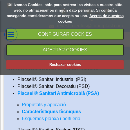
Utilizamos Cookies, sólo para rastrear las visitas a nuestro sitio
web, no almacenamos ningún dato personal. Si continúa
navegando consideramos que acepta su uso.
Acerca de nuestras
93 685 12 62
cookies
revestimientos@coberplast.com
CONFIGURAR COOKIES
ACEPTAR COOKIES
PRODUCTES Y SERVEIS
Rechazar cookies
Revestiment sanitàri sistema Placsell®
Placsell® Sanitari Industrial (PSI)
Placsell® Sanitari Decoratiu (PSD)
Placsell® Sanitari Antimicrobià (PSA)
Propietats y aplicació
Característiques tècniques
Esquemes planxa i perfileria
Placsell® Sanitari Sostres (PST)