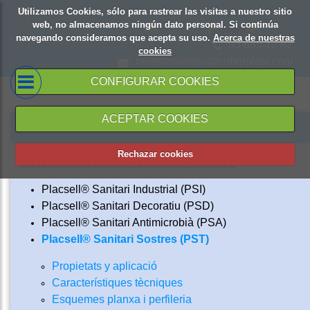
Utilizamos Cookies, sólo para rastrear las visitas a nuestro sitio
web, no almacenamos ningún dato personal. Si continúa
navegando consideramos que acepta su uso.
Acerca de nuestras
93 685 12 62
cookies
revestimientos@coberplast.com
CONFIGURAR COOKIES
ACEPTAR COOKIES
PRODUCTES Y SERVEIS
Rechazar cookies
Revestiment sanitàri sistema Placsell®
Placsell® Sanitari Industrial (PSI)
Placsell® Sanitari Decoratiu (PSD)
Placsell® Sanitari Antimicrobià (PSA)
Placsell® Sanitari Sostres (PST)
Propietats y aplicació
Característiques tècniques
Esquemes planxa i perfileria